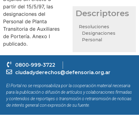
partir del 15/5/97, las
Descriptores
designaciones del
Personal de Planta
Resoluciones
Transitoria de Auxiliares
Designaciones
de Portería. Anexo I
Personal
publicado.
0800-999-3722
ciudadyderechos@defensoria.org.ar
El Portal no se responsabiliza por la cooperación material necesaria
para la publicación o difusión de artículos y colaboraciones firmadas
y contenidos de reportajes o transmisión o retransmisión de noticias
de interés general con expresión de su fuente.