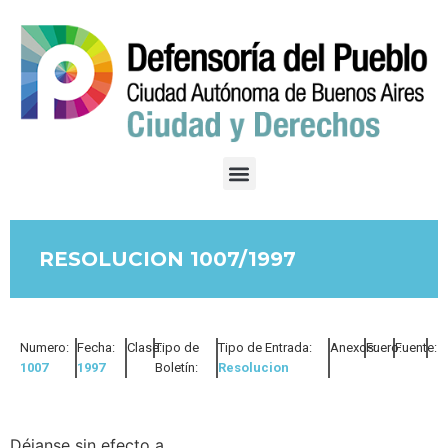
RESOLUCION 1007/1997
Numero:
Fecha:
Clase:
Tipo de
Tipo de Entrada:
Anexos:
Fuero:
Fuente:
1007
1997
Boletín:
Resolucion
Déjanse sin efecto a