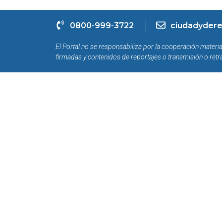
0800-999-3722
ciudadydere
El Portal no se responsabiliza por la cooperación materia
firmadas y contenidos de reportajes o transmisión o retr