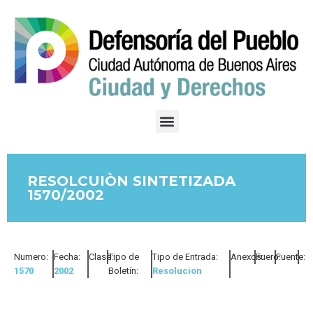
RESOLCUIÒN SINTETIZADA
1570/2002
Numero:
Fecha:
Clase:
Tipo de
Tipo de Entrada:
Anexos:
Fuero:
Fuente:
1570
2002
Boletín:
Resolucion