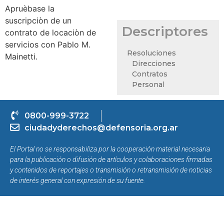
Apruèbase la
suscripciòn de un
Descriptores
contrato de locaciòn de
servicios con Pablo M.
Resoluciones
Mainetti.
Direcciones
Contratos
Personal
0800-999-3722
ciudadyderechos@defensoria.org.ar
El Portal no se responsabiliza por la cooperación material necesaria
para la publicación o difusión de artículos y colaboraciones firmadas
y contenidos de reportajes o transmisión o retransmisión de noticias
de interés general con expresión de su fuente.