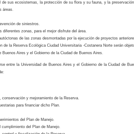
 de sus ecosistemas, la protección de su flora y su fauna, y la preservación
as áreas.
revención de siniestros.
 diferentes zonas, para el mejor disfrute del área.
autóctonas de las zonas desmontadas por la ejecución de proyectos anteriore
ón de la Reserva Ecológica Ciudad Universitaria -Costanera Norte serán objet
e Buenos Aires y el Gobierno de la Ciudad de Buenos Aires.
rse entre la Universidad de Buenos Aires y el Gobierno de la Ciudad de Bu
de:
o, conservación y mejoramiento de la Reserva.
estarias para financiar dicho Plan.
querimientos del Plan de Manejo.
l cumplimiento del Plan de Manejo.
 control y fiscalización de la Reserva.