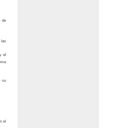
e de
 las
y el
erva
e su
n el