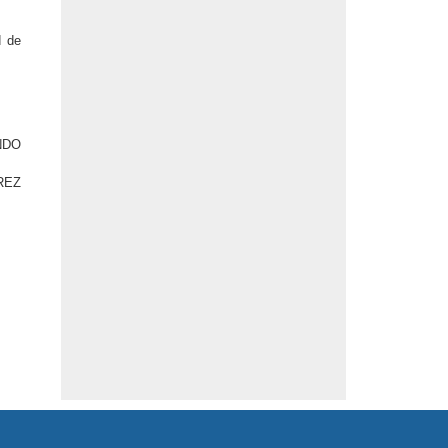
d de
NDO
REZ