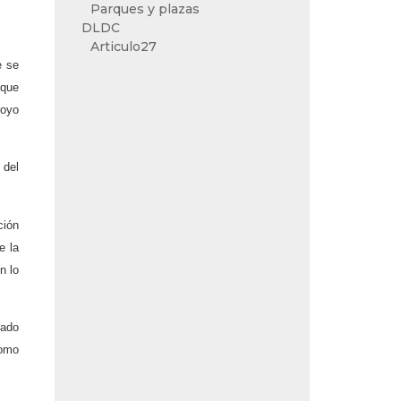
Parques y plazas
DLDC
Articulo27
e se
 que
royo
 del
ción
e la
n lo
rado
como