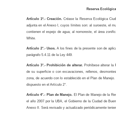
Reserva Ecológica
Artículo 1º.- Creación.
Créase la Reserva Ecológica Ciuda
adjunta en el Anexo I, cuyos límites son: al suroeste, el m
contienen el espejo de agua; al nornoreste, el área zoni
White.
Artículo 2°.- Usos.
A los fines de la presente son de aplic
parágrafo 5.4.11 de la Ley 449.
Artículo 3°.- Prohibición de alterar.
Prohíbese alterar la 
de su superficie o con excavaciones, rellenos, desmontes
zona, de acuerdo con lo establecido en el Plan de Manejo. 
dispuesto en el Artículo 2°.
Artículo 4°.- Plan de Manejo.
El Plan de Manejo de la Res
el año 2007 por la UBA, el Gobierno de la Ciudad de Bue
Anexo II. Será revisado y actualizado periódicamente tenie