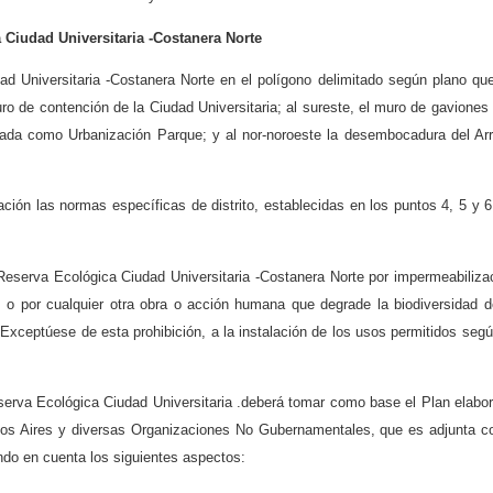
 Ciudad Universitaria -Costanera Norte
d Universitaria -Costanera Norte en el polígono delimitado según plano qu
uro de contención de la Ciudad Universitaria; al sureste, el muro de gaviones
ficada como Urbanización Parque; y al nor-noroeste la desembocadura del Ar
ación las normas específicas de distrito, establecidas en los puntos 4, 5 y 6
Reserva Ecológica Ciudad Universitaria -Costanera Norte por impermeabiliza
 o por cualquier otra obra o acción humana que degrade la biodiversidad d
Exceptúese de esta prohibición, a la instalación de los usos permitidos segú
erva Ecológica Ciudad Universitaria .deberá tomar como base el Plan elabo
nos Aires y diversas Organizaciones No Gubernamentales, que es adjunta 
ndo en cuenta los siguientes aspectos: