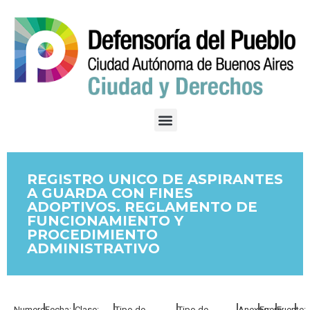
REGISTRO UNICO DE ASPIRANTES
A GUARDA CON FINES
ADOPTIVOS. REGLAMENTO DE
FUNCIONAMIENTO Y
PROCEDIMIENTO
ADMINISTRATIVO
Numero:
Fecha:
Clase:
Tipo de
Tipo de
Anexos:
Fuero:
Fuente: