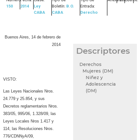
150
2014
Ley
Boletín:
B.O.
Entrada:
CABA
CABA
Derecho
Buenos Aires, 14 de febrero de
2014
Descriptores
Derechos
Mujeres (DM)
Niñez y
VISTO:
Adolescencia
(DM)
Las Leyes Nacionales Nros.
24.779 y 25.854, y sus
Decretos reglamentarios Nros.
383/05, 995/06, 1.328/09, las
Leyes Locales Nros 1.417 y
114, las Resoluciones Nros.
776/CDNNyA/09,