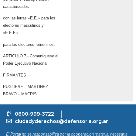
caracterizados
con las letras «E.E.» para los
electores masculinos y
«E.E.F.»
para los electores femeninos.
ARTICULO 7.- Comuníquese al
Poder Ejecutivo Nacional.
FIRMANTES
PUGLIESE – MARTINEZ –
BRAVO – MACRIS
0800-999-3722
ciudadyderechos@defensoria.org.ar
El Portal no se responsabiliza por la cooperación material necesaria