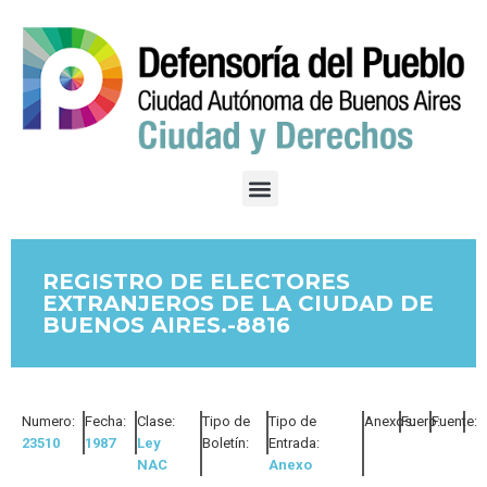
REGISTRO DE ELECTORES
EXTRANJEROS DE LA CIUDAD DE
BUENOS AIRES.-8816
Numero:
Fecha:
Clase:
Tipo de
Tipo de
Anexos:
Fuero:
Fuente:
23510
1987
Ley
Boletín:
Entrada:
NAC
Anexo