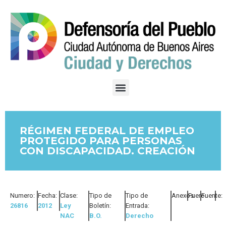
RÉGIMEN FEDERAL DE EMPLEO
PROTEGIDO PARA PERSONAS
CON DISCAPACIDAD. CREACIÓN
Numero:
Fecha:
Clase:
Tipo de
Tipo de
Anexos:
Fuero:
Fuente:
26816
2012
Ley
Boletín:
Entrada:
NAC
B.O.
Derecho