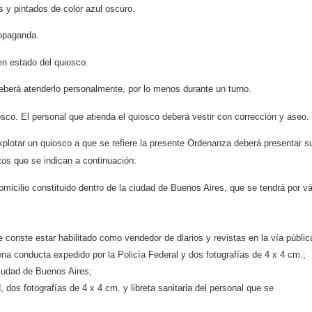
 y pintados de color azul oscuro.
ropaganda.
en estado del quiosco.
deberá atenderlo personalmente, por lo menos durante un turno.
co. El personal que atienda el quiosco deberá vestir con corrección y aseo.
xplotar un quiosco a que se refiere la presente Ordenanza deberá presentar s
tos que se indican a continuación:
domicilio constituido dentro de la ciudad de Buenos Aires, que se tendrá por vá
e conste estar habilitado como vendedor de diarios y revistas en la vía públic
na conducta expedido por la Policía Federal y dos fotografías de 4 x 4 cm.;
Ciudad de Buenos Aires;
dos fotografías de 4 x 4 cm. y libreta sanitaria del personal que se