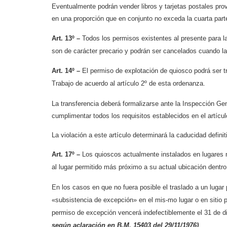
Eventualmente podrán vender libros y tarjetas postales prov
en una proporción que en conjunto no exceda la cuarta part
Art. 13º –
Todos los permisos existentes al presente para la
son de carácter precario y podrán ser cancelados cuando la
Art. 14º –
El permiso de explotación de quiosco podrá ser tr
Trabajo de acuerdo al artículo 2º de esta ordenanza.
La transferencia deberá formalizarse ante la Inspección Gen
cumplimentar todos los requisitos establecidos en el artícul
La violación a este artículo determinará la caducidad definiti
Art. 17º –
Los quioscos actualmente instalados en lugares n
al lugar permitido más próximo a su actual ubicación dentro 
En los casos en que no fuera posible el traslado a un lugar
«subsistencia de excepción» en el mis-mo lugar o en sitio 
permiso de excepción vencerá indefectiblemente el 31 de di
según aclaración en B.M. 15403 del 29/11/1976)