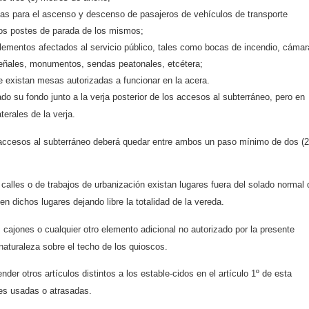
das para el ascenso y descenso de pasajeros de vehículos de transporte
 los postes de parada de los mismos;
e elementos afectados al servicio público, tales como bocas de incendio, cáma
señales, monumentos, sendas peatonales, etcétera;
e existan mesas autorizadas a funcionar en la acera.
do su fondo junto a la verja posterior de los accesos al subterráneo, pero en
terales de la verja.
 accesos al subterráneo deberá quedar entre ambos un paso mínimo de dos (2
alles o de trabajos de urbanización existan lugares fuera del solado normal 
n dichos lugares dejando libre la totalidad de la vereda.
, cajones o cualquier otro elemento adicional no autorizado por la presente
naturaleza sobre el techo de los quioscos.
nder otros artículos distintos a los estable-cidos en el artículo 1º de esta
es usadas o atrasadas.