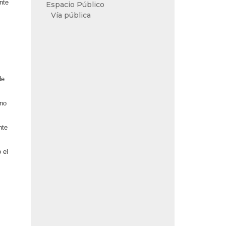
nte
Espacio Público
Vía pública
de
 no
nte
 el