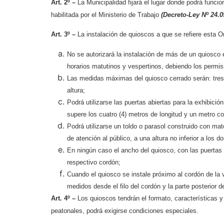
Art. 2º –
La Municipalidad fijará el lugar donde podrá func
habilitada por el Ministerio de Trabajo
(Decreto-Ley Nº 24.0
Art. 3º –
La instalación de quioscos a que se refiere esta O
No se autorizará la instalación de más de un quiosco
horarios matutinos y vespertinos, debiendo los permisi
Las medidas máximas del quiosco cerrado serán: tres 
altura;
Podrá utilizarse las puertas abiertas para la exhibici
supere los cuatro (4) metros de longitud y un metro co
Podrá utilizarse un toldo o parasol construido con mate
de atención al público, a una altura no inferior a los 
En ningún caso el ancho del quiosco, con las puertas a
respectivo cordón;
Cuando el quiosco se instale próximo al cordón de la 
medidos desde el filo del cordón y la parte posterior d
Art. 4º –
Los quioscos tendrán el formato, características y
peatonales, podrá exigirse condiciones especiales.