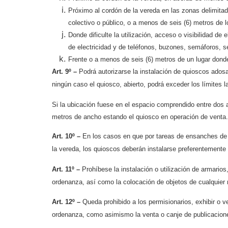
Próximo al cordón de la vereda en las zonas delimita
colectivo o público, o a menos de seis (6) metros de
Donde dificulte la utilización, acceso o visibilidad d
de electricidad y de teléfonos, buzones, semáforos, 
Frente o a menos de seis (6) metros de un lugar dond
Art. 9º –
Podrá autorizarse la instalación de quioscos adosa
ningún caso el quiosco, abierto, podrá exceder los límites la
Si la ubicación fuese en el espacio comprendido entre dos
metros de ancho estando el quiosco en operación de venta.
Art. 10º –
En los casos en que por tareas de ensanches de c
la vereda, los quioscos deberán instalarse preferentemente e
Art. 11º –
Prohíbese la instalación o utilización de armarios
ordenanza, así como la colocación de objetos de cualquier 
Art. 12º –
Queda prohibido a los permisionarios, exhibir o ve
ordenanza, como asimismo la venta o canje de publicacion