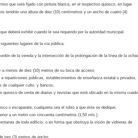
miso que será fijado con pintura blanca, en el respectivo quiosco, en lugar
ros tendrán una altura de diez (10) centímetros y un ancho de cuatro (4)
que deberá exhibir cuando le sea requerido por la autoridad municipal.
siguientes lugares de la vía pública:
ordón de la vereda y la intersección de la prolongación de la línea de la ocha
o y a menos de diez (10) metros de su boca de acceso;
a reparticiones públicas, establecimientos de enseñanza estatal o privados,
s de cualquier culto, y bancos;
ro quiosco de venta de diarios y revistas que esté ubicado en la misma cuadr
osco o escaparate, cualquiera sea el rubro a que éste se dedique;
ferior a un metro con cincuenta centímetros (1,50 mts.);
entanas de todo edificio, o en forma que obstruya la visión de vidrieras de
e tres (3) metros de ancho;