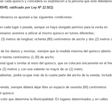
ionar cada quiosco y concederá su explotación a la persona que esté debidame
95/45, ratificado por Ley Nº 12.921)
.
rdenanza se ajustará a las siguientes condiciones:
 en cada lugar o parada, aunque se haya otorgado permiso para la venta en
onarios avenirse a utilizar el mismo quiosco en turnos diferentes;
(3) metros de longitud, ochenta (80) centímetros de ancho y dos (2) metros 
ón de los diarios y revistas, siempre que la medida máxima del quiosco abierto
n treinta centímetros (1,30) de ancho;
rial igual o similar al resto del quiosco, que se colocará únicamente en el fre
dos (2) metros y con una saliente no mayor de un (1) metro;
biertas, podrá ocupar más de la cuarta parte del ancho de la vereda, incluido
vereda, siempre deberá dejar libre un espacio de sesenta (60) centímetros
el quiosco.
 color que determine la Municipalidad. En lugares determinados y en calles