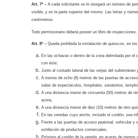
Art. 7º –
A cada solicitante se le otorgará un número de per
visible, y en la parte superior del mismo. Las letras y núme
centímetros.
Todo permisionario deberá poseer un libro de inspecciones, 
Art. 8º –
Queda prohibida la instalación de quioscos, en los 
En las ochavas o dentro de la zona delimitada por el c
con éste;
Junto al costado lateral de las verjas del subterráne
A menos de ocho (8) metros de las puertas de acceso 
salas de espectáculos, hospitales, sanatorios, templo
A una distancia menor de cincuenta (50) metros de ot
acera;
A una distancia menor de diez (10) metros de otro qui
En las veredas cuyo ancho, incluido el cordón, sea in
Frente a las puertas de acceso peatonal, vehicular y v
exhibición de productos comerciales;
Próximo al cordón de la vereda, en aceras de menos d