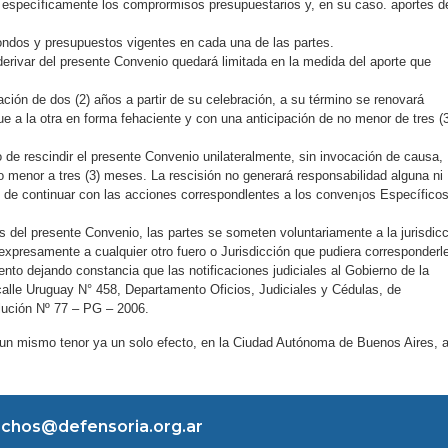
 específicamente los comprormisos presupuestarios y, en su caso. aportes d
fondos y presupuestos vigentes en cada una de las partes.
erivar del presente Convenio quedará limitada en la medida del aporte que
ión de dos (2) años a partir de su celebración, a su término se renovará
 a la otra en forma fehaciente y con una anticipación de no menor de tres (
e rescindir el presente Convenio unilateralmente, sin invocación de causa,
menor a tres (3) meses. La rescisión no generará responsabilidad alguna ni
o de continuar con las acciones correspondlentes a los conven¡os Específico
s del presente Convenio, las partes se someten voluntariamente a la jurisdic
expresamente a cualquier otro fuero o Jurisdicción que pudiera corresponderl
nto dejando constancia que las notificaciones judiciales al Gobierno de la
lle Uruguay N° 458, Departamento Oficios, Judiciales y Cédulas, de
lución Nº 77 – PG – 2006.
 un mismo tenor ya un solo efecto, en la Ciudad Autónoma de Buenos Aires, 
chos@defensoria.org.ar