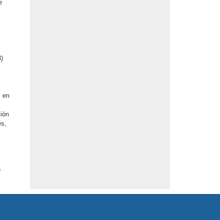
e
3)
s en
ción
es,
a