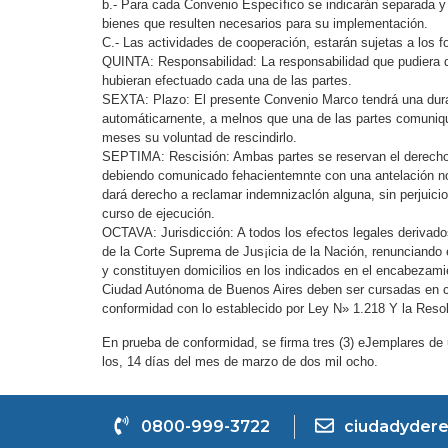
b.- Para cada Convenio Específico se indicarán separada y
bienes que resulten necesarios para su implementación.
C.- Las actividades de cooperación, estarán sujetas a los 
QUINTA: Responsabilidad: La responsabilidad que pudiera d
hubieran efectuado cada una de las partes.
SEXTA: Plazo: El presente Convenio Marco tendrá una durac
automáticarnente, a melnos que una de las partes comunique
meses su voluntad de rescindirlo.
SEPTIMA: Rescisión: Ambas partes se reservan el derecho d
debiendo comunicado fehacientemnte con una antelación no 
dará derecho a reclamar indemnizaclón alguna, sin perjuici
curso de ejecución.
OCTAVA: Jurisdicción: A todos los efectos legales derivado
de la Corte Suprema de Jus¡icia de la Nación, renunciando 
y constituyen domicilios en los indicados en el encabezamie
Ciudad Autónoma de Buenos Aires deben ser cursadas en ca
conformidad con lo establecido por Ley N» 1.218 Y la Reso
En prueba de conformidad, se firma tres (3) eJemplares de
los, 14 días del mes de
marzo
de dos mil ocho.
0800-999-3722
ciudadydere