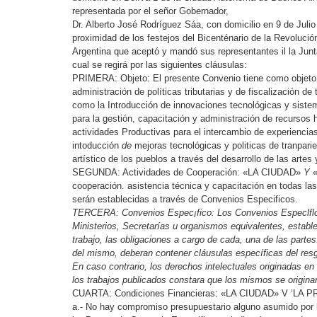
representada por el señor Gobernador,
Dr. Alberto José Rodríguez Sáa, con domicilio en 9 de Jul
proximidad de los festejos del Bicenténario de la Revolució
Argentina que aceptó y mandó sus representantes il la Jun
cual se regirá por las siguientes cláusulas:
PRIMERA: Objeto: El presente Convenio tiene como objeto 
administración de políticas tributarias y de fiscalización de 
como la Introducción de innovaciones tecnológicas y sistema
para la gestión, capacitación y administración de recursos
actividades Productivas para el intercambio de experienci
intoducción
de
mejoras tecnológicas y politicas de tranpari
artístico de los pueblos a través del desarrollo de las artes 
SEGUNDA: Actividades de Cooperación: «LA CIUDAD»
Y
cooperación. asistencia técnica y capacitación en todas l
serán establecidas a través de Convenios Especificos.
TERCERA
: Convenios
Espec¡fico:
Los Convenios Especlfl
Ministerios, Secretarías u organismos
equivalentes, estable
trabajo, l
as
obligaciones a cargo de cada, una de las parte
del mismo, deberan contener cláusulas específicas del res
En caso contrari
o, los derechos intelectuales originadas en
los trabajos publicados constara que los mismos se origina
CUARTA: Condiciones Financieras: «LA CIUDAD» V ‘LA P
a.- No hay compromiso presupuestario alguno asumido por l