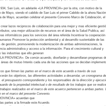
io 934, San Luis, en adelanle «LA PROVINCIA» por la
otra,
con motivo de la
n de Mayo, siendo el cabildo de San Luis el primer Cabildo de la ahora Nación
ta de Mayo, acuerdan celebrar el presente Convenio Marco de
Colabración, el
crear lazos reciprocos de
colaboración para una mejor y mas eficiente gesti
tributos; una mejor
utilización de recursos en el área de la Salud Publica, así
s informáticos para los servicios del área referida Incentivar la cooperación
 humanos Promover la protección ambiental y al desarrollo sustentable de las
as de gestión, promoviendo la modernización de ambas administraciones, la
encia administraliva
y
acceso a la información. Para el crecimiento cultural y
y las industrias que ello
generan
«LA PROVINCIA». De común acuerdo, diseñarán y desarrollaran programas d
as áreas de mutuo Interés cada una de las acciones que se decidan implement
cos que
firmen las partes en
el marco de este acuerdo a través de sus
cerán los objetivos, las diferentes actividades a desarrolar, un cronograma d
s. el presupuesto correspondiente
y
los responsables de la dirección
y
ejecuci
guardo de la
propiedad intelectual o de
resultado
de los trabajos
que
se realic
 trabajos realizados en el marco de este acuerco
perterecen a ambas partes.
n en el marco del presente Convenio.
ROVINCIA» acuerdan que
as partes a la firmade este Acuerdo.