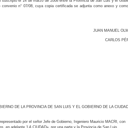
 suscripto el 14 de marzo de 2008 entre la Provincia de San Luis y el Gobi
 convenio n° 07/08, cuya copia certificada se adjunta como anexo y como
JUAN MANUEL OL
CARLOS PÉ
ERNO DE LA PROVINCIA DE SAN LUIS Y EL GOBIERNO DE LA CIUDA
representado por el señor Jefe de Gobierno, Ingeniero Mauricio MACRI, con
es. en adelante
‘LA
CIUDAD», por una parte y la Provincia de San Luis