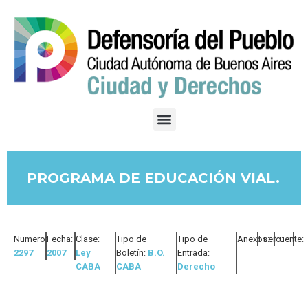
PROGRAMA DE EDUCACIÓN VIAL.
Numero:
Fecha:
Clase:
Tipo de
Tipo de
Anexos:
Fuero:
Fuente:
2297
2007
Ley
Boletín:
B.O.
Entrada:
CABA
CABA
Derecho