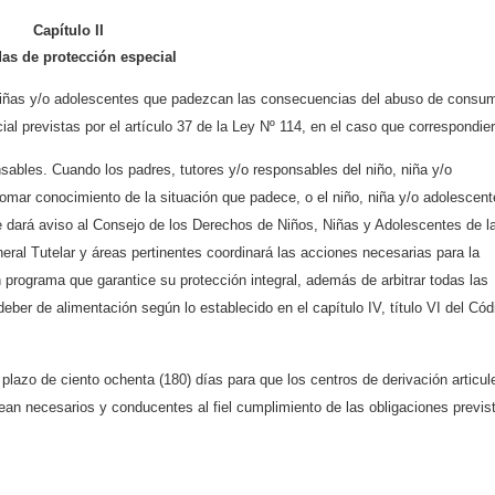
Capítulo II
as de protección especial
niñas y/o adolescentes que padezcan las consecuencias del abuso de consu
al previstas por el artículo 37 de la Ley Nº 114, en el caso que correspondier
sables. Cuando los padres, tutores y/o responsables del niño, niña y/o
tomar conocimiento de la situación que padece, o el niño, niña y/o adolescent
se dará aviso al Consejo de los Derechos de Niños, Niñas y Adolescentes de l
ral Tutelar y áreas pertinentes coordinará las acciones necesarias para la
n programa que garantice su protección integral, además de arbitrar todas las
eber de alimentación según lo establecido en el capítulo IV, título VI del Cód
n plazo de ciento ochenta (180) días para que los centros de derivación articul
an necesarios y conducentes al fiel cumplimiento de las obligaciones previs