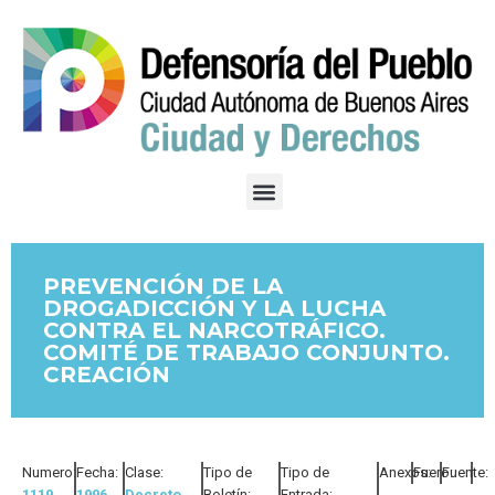
PREVENCIÓN DE LA
DROGADICCIÓN Y LA LUCHA
CONTRA EL NARCOTRÁFICO.
COMITÉ DE TRABAJO CONJUNTO.
CREACIÓN
Numero:
Fecha:
Clase:
Tipo de
Tipo de
Anexos:
Fuero:
Fuente:
1119
1996
Decreto
Boletín:
Entrada: