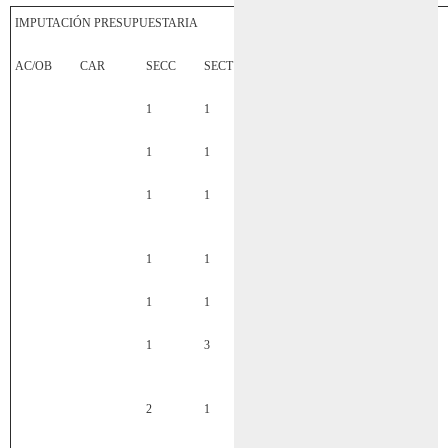
IMPUTACIÓN PRESUPUESTARIA
AC/OB
CAR
SECC
SECT
INC
PPAL
PAR
SPAR
1
1
1
1
1
1
1
1
1
4
1
1
1
1
6
1
1
1
4
1
1
1
3
9
9
1
3
5
1
7
2
1
4
3
9