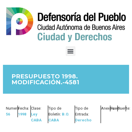
PRESUPUESTO 1998.
MODIFICACIÓN.-4581
Numero:
Fecha:
Clase:
Tipo de
Tipo de
Anexos:
Fuero:
Fuente:
56
1998
Ley
Boletín:
B.O.
Entrada:
CABA
CABA
Derecho