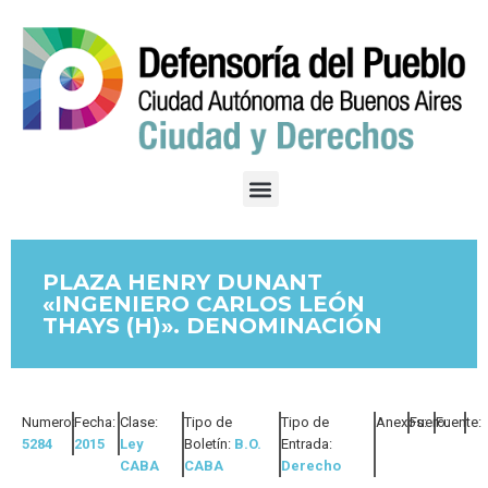
PLAZA HENRY DUNANT
«INGENIERO CARLOS LEÓN
THAYS (H)». DENOMINACIÓN
Numero:
Fecha:
Clase:
Tipo de
Tipo de
Anexos:
Fuero:
Fuente:
5284
2015
Ley
Boletín:
B.O.
Entrada:
CABA
CABA
Derecho