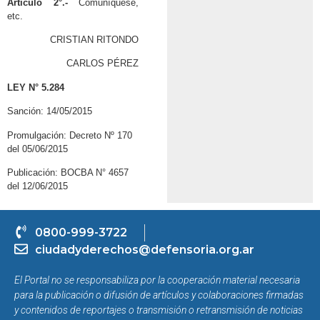
Artículo 2°.-
Comuníquese,
etc.
CRISTIAN RITONDO
CARLOS PÉREZ
LEY N° 5.284
Sanción: 14/05/2015
Promulgación: Decreto Nº 170
del 05/06/2015
Publicación: BOCBA N° 4657
del 12/06/2015
0800-999-3722
ciudadyderechos@defensoria.org.ar
El Portal no se responsabiliza por la cooperación material necesaria
para la publicación o difusión de artículos y colaboraciones firmadas
y contenidos de reportajes o transmisión o retransmisión de noticias