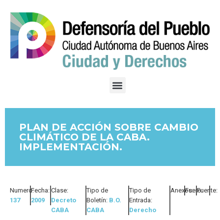
PLAN DE ACCIÓN SOBRE CAMBIO
CLIMÁTICO DE LA CABA.
IMPLEMENTACIÓN.
Numero:
Fecha:
Clase:
Tipo de
Tipo de
Anexos:
Fuero:
Fuente:
137
2009
Decreto
Boletín:
B.O.
Entrada:
CABA
CABA
Derecho