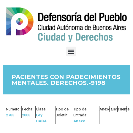
PACIENTES CON PADECIMIENTOS
MENTALES. DERECHOS.-9198
Numero:
Fecha:
Clase:
Tipo de
Tipo de
Anexos:
Fuero:
Fuente:
2783
2008
Ley
Boletín:
Entrada:
CABA
Anexo