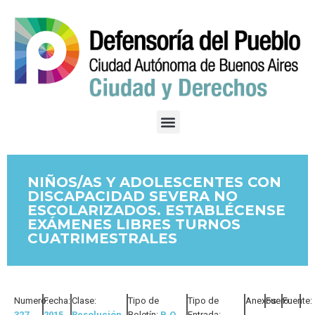
NIÑOS/AS Y ADOLESCENTES CON
DISCAPACIDAD SEVERA NO
ESCOLARIZADOS. ESTABLÉCENSE
EXÁMENES LIBRES TURNOS
CUATRIMESTRALES
Numero:
Fecha:
Clase:
Tipo de
Tipo de
Anexos:
Fuero:
Fuente:
327
2015
Resolución
Boletín:
B.O.
Entrada: