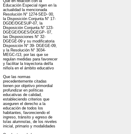
Que en relación con la
Educación Especial rigen en la
actualidad la mencionada
Resolución N° 1274-SED- 00,
la Disposición Conjunta N° 17-
DGDE/DGESUP-07, la
Disposición Conjunta N° 123-
DGEGE/DGES/DGEGP- 07,
las Disposiciones N° 32-
DGEGE-09 y su modificatoria
Disposición N° 39- DGEGE-09,
y la Resolución N° 3034-
MEGC-/13, por las que se
regulan medidas para favorecer
y facilitar la trayectoria del/la
niño/a en el ámbito educativo
Que las normas
precedentemente citadas
tienen por objetivo primordial
profundizar en políticas
educativas de calidad,
estableciendo criterios que
aseguren el derecho a la
educación de todos los
habitantes, favoreciendo el
ingreso, tránsito y egreso de
lo/as alumno/as, de los niveles
inicial, primario y modalidades