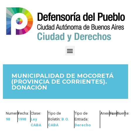
MUNICIPALIDAD DE MOCORETÁ
(PROVINCIA DE CORRIENTES).
DONACIÓN
Numero:
Fecha:
Clase:
Tipo de
Tipo de
Anexos:
Fuero:
Fuente:
98
1998
Ley
Boletín:
B.O.
Entrada:
CABA
CABA
Derecho