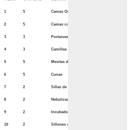
1
5
Camas Ortopédicas
2
5
Camas comunes
3
3
Portasueros
4
3
Camillas fijas
5
5
Mesitas de luz
6
5
Cunas
7
2
Sillas de ruedas
8
2
Nebulizadores
9
2
Incubadoras
10
2
Sillones odontológicos