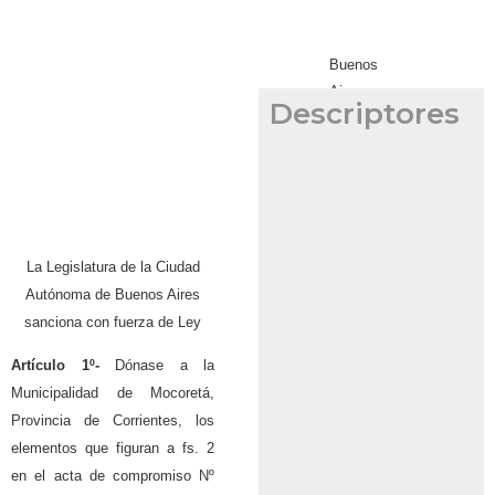
Buenos
Aires
Descriptores
05
de
noviembre
de
1998
La Legislatura de la Ciudad
Autónoma de Buenos Aires
sanciona con fuerza de Ley
Artículo 1º-
Dónase a la
Municipalidad de Mocoretá,
Provincia de Corrientes, los
elementos que figuran a fs. 2
en el acta de compromiso Nº