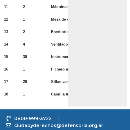
11
2
Máquinas de escribir
12
1
Mesa de operaclones
13
2
Escritorios metáucos
14
4
Ventiladores
15
30
Instrumentales varios
16
1
Fichero metálico de 4 cajones
17
20
Sillas varias
18
1
Camilla transportadora
0800-999-3722
ciudadyderechos@defensoria.org.ar