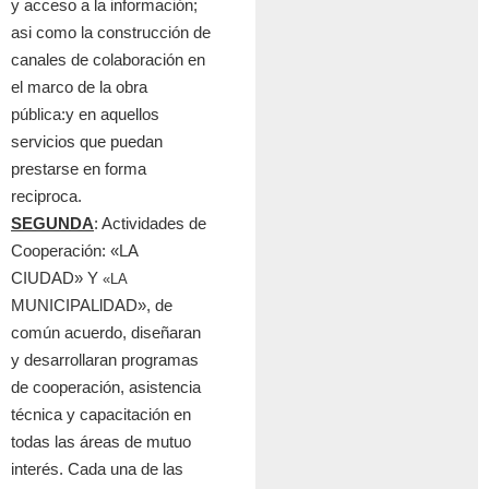
y acceso a la informaci
ó
n;
asi como la construcci
ó
n de
canales de colaboraci
ó
n en
el marco de la obra
p
ú
blica:y en aquellos
servicios que puedan
prestarse en forma
reciproca.
SEGUNDA
: Actividades de
Cooperaci
ó
n: «LA
CIUDAD» Y
«LA
MUNICIPALlDAD», de
com
ú
n acuerdo, diseñaran
y desarrollaran programas
de cooperaci
ó
n, asistencia
t
é
cnica y capacitaci
ó
n en
todas las
á
reas de mutuo
inter
é
s. Cada una de las