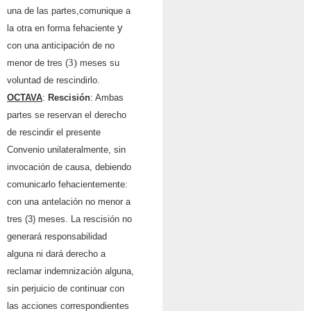
una de las partes,comunique a
y
la otra en forma fehaciente
con una antic
i
paci
ó
n de no
3)
menor de tres (
meses su
voluntad de rescindirlo.
OCTAVA
:
Rescisi
ó
n
: Ambas
partes se reservan el derecho
de rescindir el presente
Convenio unilateralmente, sin
invocaci
ó
n de causa, debiendo
comunicarlo fehacientemente:
con
una antelaci
ó
n no menor a
tres (3) meses. La rescisi
ó
n no
generar
á
responsab
i
lidad
alguna ni dar
á
derecho a
reclamar indemnizaci
ó
n alguna,
sin perjuicio de continuar con
las acciones correspondientes