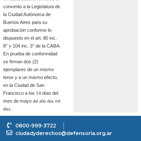
convenio a la Legislatura de
la Ciudad Aut
ó
noma de
Buenos Aires para su
aprobaci
ó
n conforme lo
dispuesto en el art. 80 inc.
y
8°
104 inc. 3° de la CABA.
En prueba de conformidad
se firman dos (2)
ejemplares de un mismo
tenor y a un mismo efecto,
en la Ciudad de San
14
Francisco a los
d
í
as del
mes de mayo
del a
ñ
o dos mil
diez.
0800-999-3722
ciudadyderechos@defensoria.org.ar