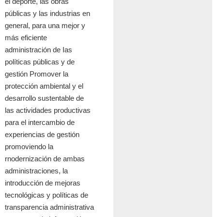
el deporte, las obras
p
ú
blicas y las industrias en
general, para una mejor y
m
á
s eficiente
administraci
ó
n de Ias
pol
í
ticas p
ú
blicas y de
gesti
ó
n Promover la
protecci
ó
n ambiental y el
desarrollo sustentable de
las actividades productivas
para el intercambio de
experiencias de gesti
ó
n
promoviendo la
rnodernizaci
ó
n de ambas
administraciones, la
introducci
ó
n de mejoras
tecnol
ó
gicas y pol
í
ticas de
transparencia administrativa