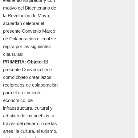
elemento inspirador y con
motivo del Bicentenario de
la Revoluci
ó
n de Mayo;
acuerdan celebrar el
presente Convenio Marco
de Colaboraci
ó
n el cual se
regir
á
por las siguientes
cl
á
usulas:
PRIMERA
:
Objeto
: El
presente Convenio tiene
como objeto crear lazos
rec
í
procos de colaboraci
ó
n
para el crecimiento
econ
ó
mico, de
infraestructura, cultural y
art
í
stico de los pueblos, a
trav
és del d
esarrollo de las
artes, la cultura, el turismo,