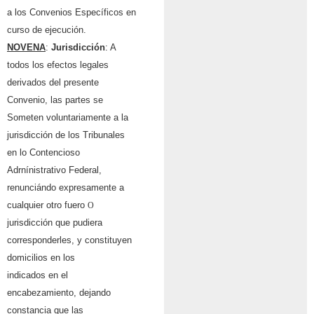
a los Convenios Espec
í
ficos en
curso de ejecuci
ó
n.
NOVENA
:
Jurisdicci
ó
n
: A
todos los efectos legales
derivados del presente
Convenio, las partes se
Someten voluntariamente a la
jurisdicci
ó
n de los Tribunales
en lo Contencioso
Adrn
í
nistrativo Federal,
renunci
á
ndo expresamente a
cualquier otro fuero
O
jurisdicci
ó
n que pudiera
corresponderles, y constituyen
domicilios en los
indicados en el
encabezamiento, dejando
constancia que las