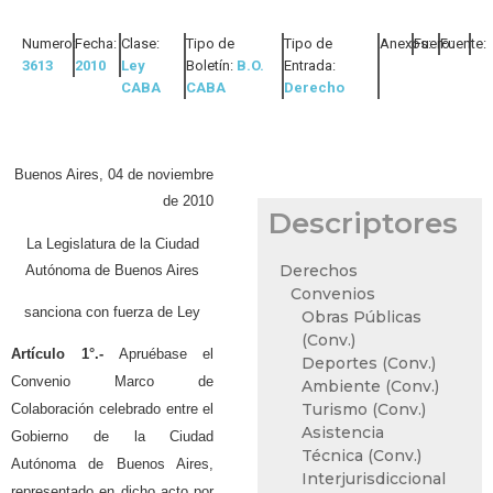
Numero:
Fecha:
Clase:
Tipo de
Tipo de
Anexos:
Fuero:
Fuente:
3613
2010
Ley
Boletín:
B.O.
Entrada:
CABA
CABA
Derecho
Buenos Aires, 04 de noviembre
de 2010
Descriptores
La Legislatura de la Ciudad
Derechos
Autónoma de Buenos Aires
Convenios
sanciona con fuerza de Ley
Obras Públicas
(Conv.)
Artículo 1°.-
Apruébase el
Deportes (Conv.)
Convenio Marco de
Ambiente (Conv.)
Turismo (Conv.)
Colaboración celebrado entre el
Asistencia
Gobierno de la Ciudad
Técnica (Conv.)
Autónoma de Buenos Aires,
Interjurisdiccional
representado en dicho acto por