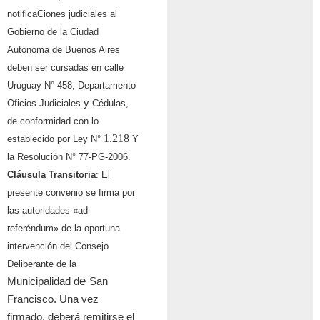
notificaCiones judiciales al
Gobierno de la Ciudad
Autónoma de Buenos Aires
deben ser cursadas en calle
Uruguay N° 458, Departamento
y
Oficios Judiciales
C
é
dulas,
de conformidad con lo
1.218
establecido por Ley N°
Y
la Resolución N° 77-PG-2006.
Cláusula Transitoria
: El
presente convenio se firma por
las autoridades «ad
refer
é
ndum» de la oportuna
intervenci
ó
n del Consejo
Deliberante de la
e
Municipalidad d
San
Francisco. Una vez
firmado, deber
á
remitirse el