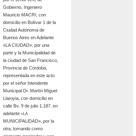
Gobierno, Ingeniero
Mauricio MACRI, con
domicilio en Bol
í
var 1 de la
Ciudad Aut
ó
noma de
Buenos Aires en Adelante
«LA CIUDAD», por una
parte y la Municipalidad de
la ciudad de San
Francisco,
Provincia de C
ó
rdoba,
representada en este acto
por el se
ñ
or lntendente
Municipal Dr. Mart
í
n Miguel
Llaroyia, con domicilio en
calle Bv. 9 de julio 1.187. en
adelante
«LA
MUNICIPALlDAD», por la
otra, tomando como