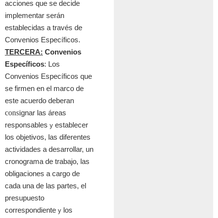
acciones que se decide
implementar ser
á
n
establecidas a trav
é
s de
Convenios Específicos.
TERCERA:
Convenios
Espec
í
ficos
: Los
Conven
i
os Espec
í
ficos que
se firmen en el marco de
este acuerdo deberan
consi
gnar las
á
reas
responsables
establecer
y
los objetivos, las diferentes
actividades a desarrollar, un
cronograma de trabajo, las
obligaciones a cargo de
cada una de las partes, el
presupuesto
correspondiente
los
y