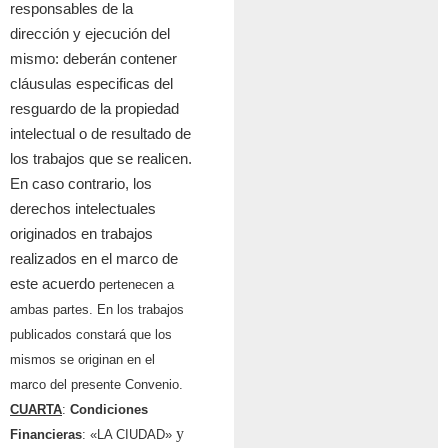
responsables de la
direcci
ó
n y ejecuci
ó
n del
mismo: deber
á
n contener
cl
á
usulas especificas del
resguardo de la propiedad
intelectual o de resultado de
los trabajos que se realicen.
En caso contrario, los
derechos intelectuales
originados en trabajos
realiz
a
dos en el marco de
este acuerdo
pertenecen a
ambas partes. En los trabajos
publicados constar
á
que los
mismos se originan en el
marco del presente Convenio.
CUARTA
:
Condiciones
y
Financieras
: «LA CIUDAD»