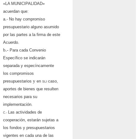
«LA MUNICIPALIDAD»
acuerdan que:
a.-
No hay compromiso
presupuestario alguno asumido
por las partes a la firma de este
Acuerdo.
b.-
Para cada Convenio
Espec
í
fico se indicar
á
n
separada y espec
í
ncamente
los compromisos
y
presupuestarios
en
caso,
SLI
aportes de bienes que resulten
necesarios para su
implementación.
Las actividades de
C.-
cooperación, estar
á
n sujetas a
los fondos y presupuestarios
vigentes en cada una de las