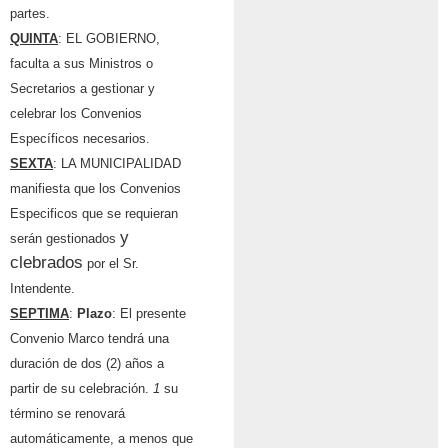
partes.
QUINTA
: EL GOBIERNO,
faculta a sus Ministros o
Secretarios a gestionar y
celebrar los Convenios
Específicos necesarios.
SEXTA
: LA MUNICIPALIDAD
manifiesta que los Conven
ios
Especificos que se requieran
y
ser
á
n gestionados
clebrados
por el Sr.
Intendente.
SEPTIMA
:
Plazo
: El presente
Conven
i
o Marco tendr
á
una
duraci
ó
n de dos (2) a
ñ
os a
partir de su celebraci
ó
n.
1
su
t
é
rmino se renovar
á
autom
á
ticamente, a menos que