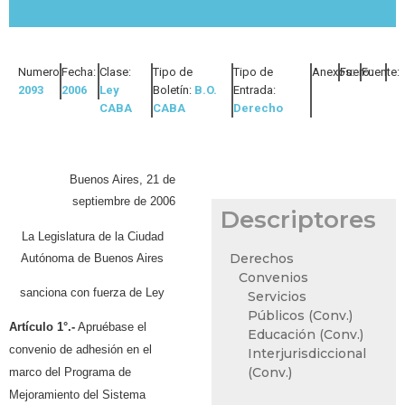
Numero:
Fecha:
Clase:
Tipo de
Tipo de
Anexos:
Fuero:
Fuente:
2093
2006
Ley
Boletín:
B.O.
Entrada:
CABA
CABA
Derecho
Buenos Aires, 21 de
septiembre de 2006
Descriptores
La Legislatura de la Ciudad
Derechos
Autónoma de Buenos Aires
Convenios
sanciona con fuerza de Ley
Servicios
Públicos (Conv.)
Artículo 1°.-
Apruébase el
Educación (Conv.)
convenio de adhesión en el
Interjurisdiccional
(Conv.)
marco del Programa de
Mejoramiento del Sistema