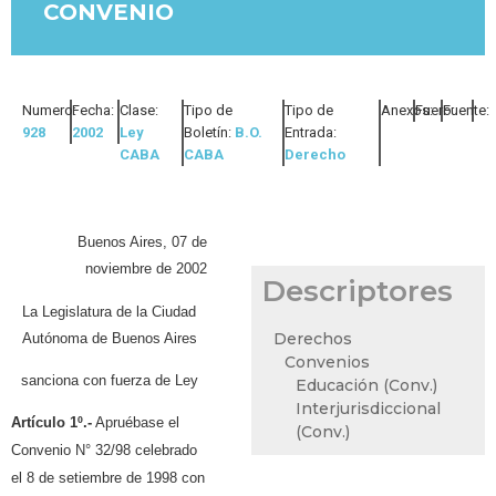
CONVENIO
Numero:
Fecha:
Clase:
Tipo de
Tipo de
Anexos:
Fuero:
Fuente:
928
2002
Ley
Boletín:
B.O.
Entrada:
CABA
CABA
Derecho
Buenos Aires, 07 de
noviembre de 2002
Descriptores
La Legislatura de la Ciudad
Derechos
Autónoma de Buenos Aires
Convenios
sanciona con fuerza de Ley
Educación (Conv.)
Interjurisdiccional
Artículo 1º.-
Apruébase el
(Conv.)
Convenio N° 32/98 celebrado
el 8 de setiembre de 1998 con