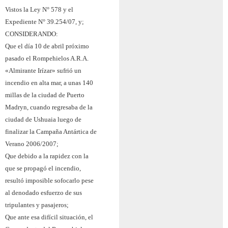
Vistos la Ley N° 578 y el
Expediente N° 39.254/07, y;
CONSIDERANDO:
Que el día 10 de abril próximo
pasado el Rompehielos A.R.A.
«Almirante Irízar» sufrió un
incendio en alta mar, a unas 140
millas de la ciudad de Puerto
Madryn, cuando regresaba de la
ciudad de Ushuaia luego de
finalizar la Campaña Antártica de
Verano 2006/2007;
Que debido a la rapidez con la
que se propagó el incendio,
resultó imposible sofocarlo pese
al denodado esfuerzo de sus
tripulantes y pasajeros;
Que ante esa difícil situación, el