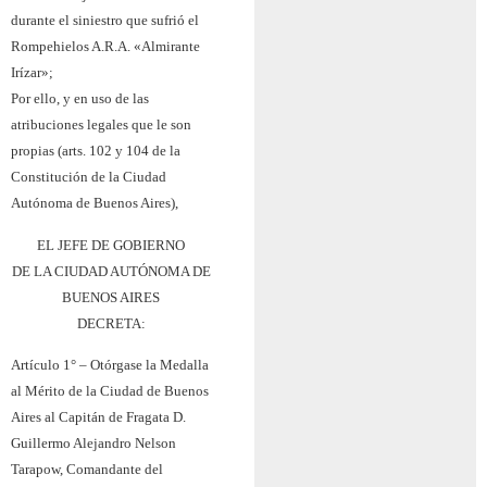
durante el siniestro que sufrió el
Rompehielos A.R.A. «Almirante
Irízar»;
Por ello, y en uso de las
atribuciones legales que le son
propias (arts. 102 y 104 de la
Constitución de la Ciudad
Autónoma de Buenos Aires),
EL JEFE DE GOBIERNO
DE LA CIUDAD AUTÓNOMA DE
BUENOS AIRES
DECRETA:
Artículo 1° – Otórgase la Medalla
al Mérito de la Ciudad de Buenos
Aires al Capitán de Fragata D.
Guillermo Alejandro Nelson
Tarapow, Comandante del