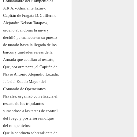
Comandante del Rompehielos
A.R.A. «Almirante Irízar»,
Capitán de Fragata D. Guillermo
Alejandro Nelson Tarapow,
ordenó abandonar la nave y
decidió permanecer en su puesto
de mando hasta la llegada de los
barcos y unidades aéreas de la
Armada que acudían al rescate;
Que, por otra parte, el Capitán de
Navío Antonio Alejandro Lozada,
Jefe del Estado Mayor del
Comando de Operaciones
Navales, organizó con eficacia el
rescate de los tripulantes
sumándose a las tareas de control
del fuego y posterior remolque
del rompehielos;
Que la conducta sobresaliente de