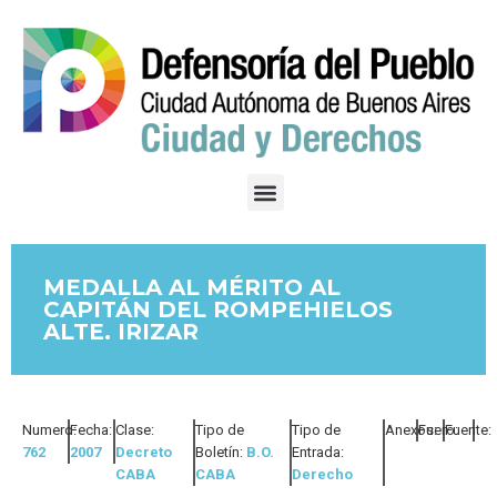
MEDALLA AL MÉRITO AL
CAPITÁN DEL ROMPEHIELOS
ALTE. IRIZAR
Numero:
Fecha:
Clase:
Tipo de
Tipo de
Anexos:
Fuero:
Fuente:
762
2007
Decreto
Boletín:
B.O.
Entrada:
CABA
CABA
Derecho