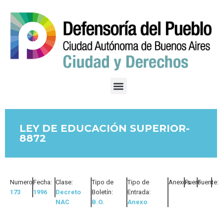
LEY DE EDUCACIÓN SUPERIOR-
8872
Numero:
Fecha:
Clase:
Tipo de
Tipo de
Anexos:
Fuero:
Fuente:
173
1996
Decreto
Boletín:
Entrada:
NAC
B.O.
Anexo