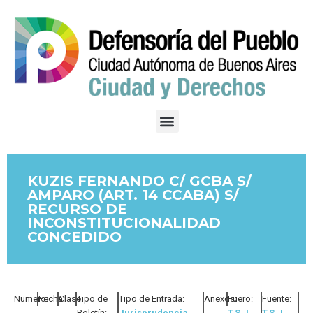
KUZIS FERNANDO C/ GCBA S/
AMPARO (ART. 14 CCABA) S/
RECURSO DE
INCONSTITUCIONALIDAD
CONCEDIDO
Numero:
Fecha:
Clase:
Tipo de
Tipo de Entrada:
Anexos:
Fuero:
Fuente:
Boletín:
Jurisprudencia
T.S.J.
T.S.J.