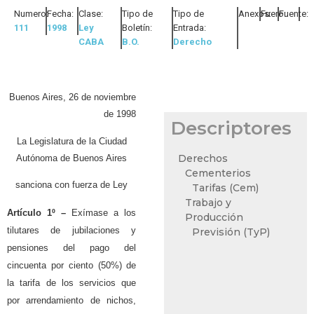
Numero:
Fecha:
Clase:
Tipo de
Tipo de
Anexos:
Fuero:
Fuente:
111
1998
Ley
Boletín:
Entrada:
CABA
B.O.
Derecho
Buenos Aires, 26 de noviembre
de 1998
Descriptores
La Legislatura de la Ciudad
Derechos
Autónoma de Buenos Aires
Cementerios
sanciona con fuerza de Ley
Tarifas (Cem)
Trabajo y
Artículo 1º –
Exímase a los
Producción
tilutares de jubilaciones y
Previsión (TyP)
pensiones del pago del
cincuenta por ciento (50%) de
la tarifa de los servicios que
por arrendamiento de nichos,