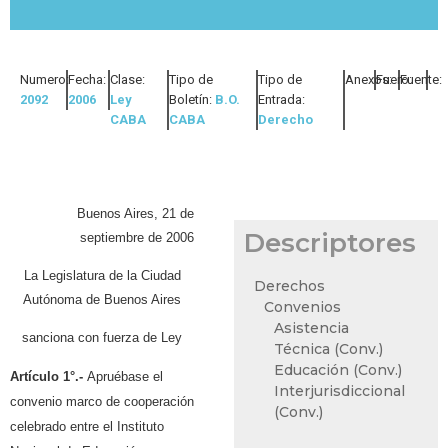
Numero:
Fecha:
Clase:
Tipo de
Tipo de
Anexos:
Fuero:
Fuente:
2092
2006
Ley
Boletín:
B.O.
Entrada:
CABA
CABA
Derecho
Buenos Aires, 21 de
Descriptores
septiembre de 2006
La Legislatura de la Ciudad
Derechos
Autónoma de Buenos Aires
Convenios
Asistencia
sanciona con fuerza de Ley
Técnica (Conv.)
Educación (Conv.)
Artículo 1°.-
Apruébase el
Interjurisdiccional
convenio marco de cooperación
(Conv.)
celebrado entre el Instituto