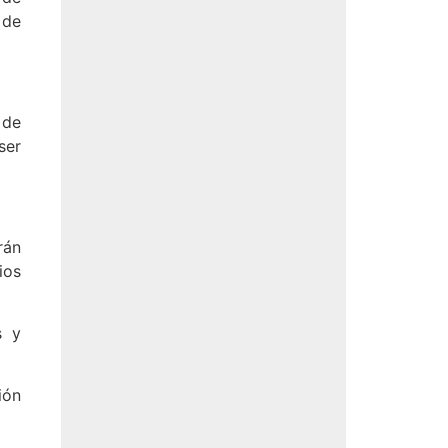
 de
 de
ser
rán
ios
s y
ión