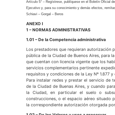
Artículo 5° – Regístrese, publíquese en el Boletín Oficial 
Ejecutivo y, para su conocimiento y demás efectos, remít
Schiavi – Gorgal – Beros
ANEXO I
1 – NORMAS ADMINISTRATIVAS
1.01 – De la Competencia administrativa
Los prestadores que requieran autorización pa
pública de la Ciudad de Buenos Aires, para la
que cuentan con licencia vigente que los habil
servicios complementarios pertinente expedid
requisitos y condiciones de la Ley Nº 1.877 y
Para instalar redes y prestar el servicio de 
de la Ciudad de Buenas Aires, y cuando para 
la Ciudad, en particular el suelo o subs
construcciones, o el espacio aéreo situado 
la correspondiente autorización otorgada por
1.02 – De los Valores y usos a preservar