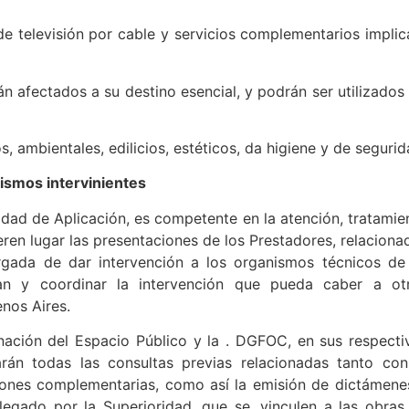
de televisión por cable y servicios complementarios implic
 afectados a su destino esencial, y podrán ser utilizados 
s, ambientales, edilicios, estéticos, da higiene y de segurid
nismos intervinientes
idad de Aplicación, es competente en la atención, tratamie
ieren lugar las presentaciones de los Prestadores, relaciona
argada de dar intervención a los organismos técnicos de
n y coordinar la intervención que pueda caber a ot
nos Aires.
ación del Espacio Público y la . DGFOC, en sus respecti
án todas las consultas previas relacionadas tanto con
ciones complementarias, como así la emisión de dictámene
legado por la Superioridad, que se, vinculen a las obras