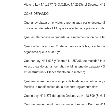
Visto la Ley N° 1.877 (B.O.C.B.A. N° 2363), el Decreto N° 
CONSIDERANDO:
Que la ley citada en el visto, y promulgada por el decreto a
instalación de redes HFC que se afecten a la prestación de 
Que resulta necesario proceder a la reglamentación de la l
Que, conforme artículo 25 de la mencionada ley, la autorida
organismo que la sustituya;
Que por Ley N° 1.925 y Decreto N° 350/06, se modificó la 
Aires, creando dicha normativa el Ministerio de Espacio Púb
Infraestructura y Planeamiento en la materia;
Que, en consecuencia y en pos de la eficiencia, eficacia y 
Público la modificación de la presente reglamentación;
Que la Ley N° 1.877 derogó la Ordenanza N° 48.899 (B.M. N
Que, en consecuencia, corresponde derogar el Decreto N°