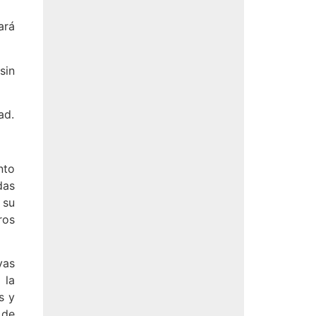
ará
sin
ad.
nto
das
 su
ros
vas
 la
s y
 de