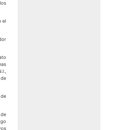
los
 el
dor
ato
nas
I.,
 de
 de
 de
ago
vos