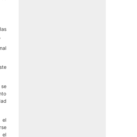
las
,
nal
ste
 se
nto
dad
 el
rse
 el