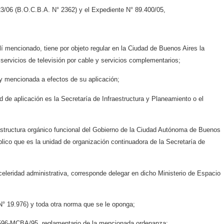
23/06 (B.O.C.B.A. N° 2362) y el Expediente N° 89.400/05,
llí mencionado, tiene por objeto regular en la Ciudad de Buenos Aires la
servicios de televisión por cable y servicios complementarios;
ey mencionada a efectos de su aplicación;
d de aplicación es la Secretaría de Infraestructura y Planeamiento o el
estructura orgánico funcional del Gobierno de la Ciudad Autónoma de Buenos
lico que es la unidad de organización continuadora de la Secretaría de
celeridad administrativa, corresponde delegar en dicho Ministerio de Espacio
° 19.976) y toda otra norma que se le oponga;
 596-MCBA/95, reglamentario de la mencionada ordenanza;