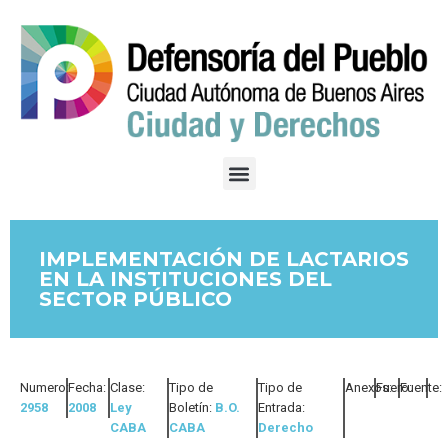
IMPLEMENTACIÓN DE LACTARIOS
EN LA INSTITUCIONES DEL
SECTOR PÚBLICO
Numero:
Fecha:
Clase:
Tipo de
Tipo de
Anexos:
Fuero:
Fuente:
2958
2008
Ley
Boletín:
B.O.
Entrada:
CABA
CABA
Derecho