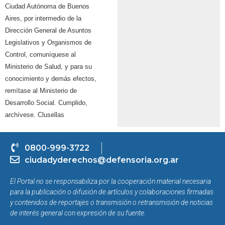
Ciudad Autónoma de Buenos
Aires, por intermedio de
la
Dirección General de Asuntos
Legislativos y Organismos de
Control, comuníquese al
Ministerio de Salud, y para su
conocimiento y demás efectos,
remítase al Ministerio de
Desarrollo Social. Cumplido,
archívese. Clusellas
0800-999-3722
ciudadyderechos@defensoria.org.ar
El Portal no se responsabiliza por la cooperación material necesaria
para la publicación o difusión de artículos y colaboraciones firmadas
y contenidos de reportajes o transmisión o retransmisión de noticias
de interés general con expresión de su fuente.