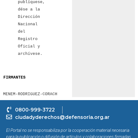
publíquese,
dése a la
Dirección
Nacional
del
Registro
Oficial y
archívese.
FIRMANTES
MENEM-RODRIGUEZ-CORACH
0800-999-3722
ciudadyderechos@defensoria.org.ar
El Portal no se responsabiliza por la cooperación material necesaria
para la publicación o difusión de artículos y colaboraciones firmadas