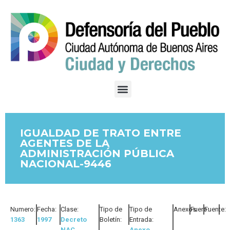
IGUALDAD DE TRATO ENTRE
AGENTES DE LA
ADMINISTRACIÓN PÚBLICA
NACIONAL-9446
Numero:
Fecha:
Clase:
Tipo de
Tipo de
Anexos:
Fuero:
Fuente:
1363
1997
Decreto
Boletín:
Entrada:
NAC
Anexo