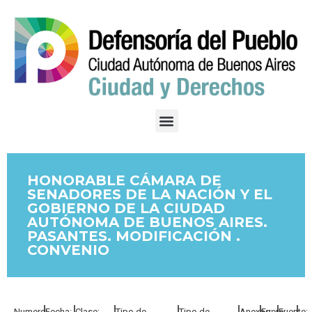
HONORABLE CÁMARA DE
SENADORES DE LA NACIÓN Y EL
GOBIERNO DE LA CIUDAD
AUTÓNOMA DE BUENOS AIRES.
PASANTES. MODIFICACIÓN .
CONVENIO
Numero:
Fecha:
Clase:
Tipo de
Tipo de
Anexos:
Fuero:
Fuente: