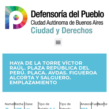
HAYA DE LA TORRE VÍCTOR
RAÚL. PLAZA REPÚBLICA DEL
PERÚ. PLACA. AVDAS. FIGUEROA
ALCORTA Y SALGUERO.
EMPLAZAMIENTO
Numero:
Fecha:
Clase:
Tipo de
Tipo de
Anexos:
Fuero:
Fuente:
78
1998
Ley
Boletín:
B.O.
Entrada:
8968