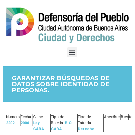
GARANTIZAR BÚSQUEDAS DE
DATOS SOBRE IDENTIDAD DE
PERSONAS.
Numero:
Fecha:
Clase:
Tipo de
Tipo de
Anexos:
Fuero:
Fuente:
2202
2006
Ley
Boletín:
B.O.
Entrada:
CABA
CABA
Derecho