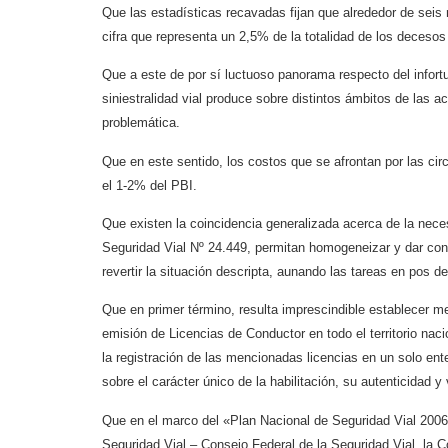
Que las estadísticas recavadas fijan que alrededor de sei
cifra que representa un 2,5% de la totalidad de los decesos 
Que a este de por sí luctuoso panorama respecto del infort
siniestralidad vial produce sobre distintos ámbitos de las 
problemática.
Que en este sentido, los costos que se afrontan por las cir
el 1-2% del PBI.
Que existen la coincidencia generalizada acerca de la nece
Seguridad Vial Nº 24.449, permitan homogeneizar y dar cons
revertir la situación descripta, aunando las tareas en pos d
Que en primer término, resulta imprescindible establecer m
emisión de Licencias de Conductor en todo el territorio na
la registración de las mencionadas licencias en un solo ent
sobre el carácter único de la habilitación, su autenticidad y 
Que en el marco del «Plan Nacional de Seguridad Vial 2006-
Seguridad Vial – Consejo Federal de la Seguridad Vial, la C