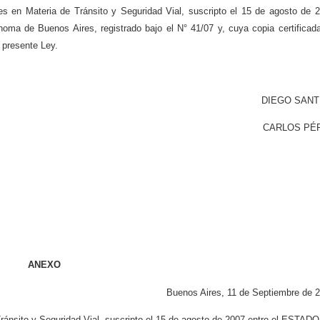
es en Materia de Tránsito y Seguridad Vial, suscripto el 15 de agosto de 
noma de Buenos Aires, registrado bajo el N° 41/07 y, cuya copia certificad
 presente Ley.
DIEGO SANTI
CARLOS PÉ
ANEXO
Buenos Aires, 11 de Septiembre de 
ránsito y Seguridad Vial, suscripto el 15 de agosto de 2007 entre el ESTADO