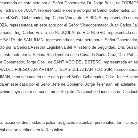
sentada en este acto por el Señor Gobernador, Dr. Jorge Busti, de FORMO
do Insfran, de JUJUY, representada en este acto por el Señor Gobernador, Dr.
or el Señor Gobernador, Ing. Carlos Verna, de LA RIOJA, representada en es
A, representada en este acto por el Señor Vicegobernador, Juan Carlos Jali
bernador, Ing. Carlos Rovira, de NEUQUEN, de RIO NEGRO, representada en
 de SALTA, de SAN JUAN, representada en este acto por el Señor Gobernador,
to por la Señora Asesora Legislativa del Ministerio de Seguridad, Dra. Susa
este acto por la Señora Subdirectora de la Casa de Santa Cruz, Dra. Patric
eñor Gobernador, Jorge Obei, de SANTIAGO DEL ESTERO, representada en es
TIERRA DEL FUEGO, ANTARTIDA E ISLAS DEL ATLANTICO SUR, representada
MAN, representada en este acto por el Señor Gobernador, Cdor. José Alpero
 este caso por el Señor Jefe de Gobierno, Jorge Telerman, en adelante
io cuyo objeto es constituir el Registro Nacional de Licencias de Conducto
cciones destinadas a paliar las graves secuelas- personales, familiares y
vial que se verifican en la República.