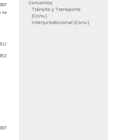
Convenios
2007
Tránsito y Transporte
a se
(Conv.)
Interjurisdiccional (Conv.)
LLI
REZ
2007