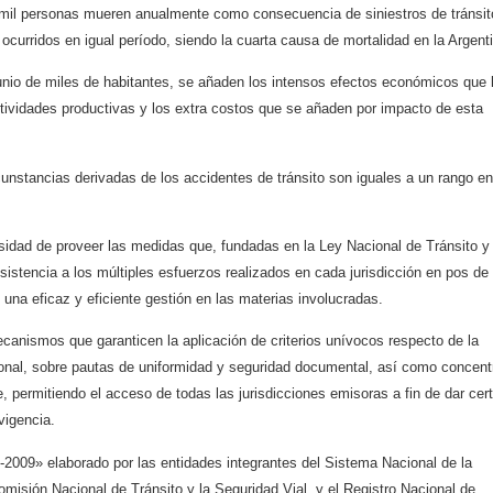
s mil personas mueren anualmente como consecuencia de siniestros de tránsit
ocurridos en igual período, siendo la cuarta causa de mortalidad en la Argent
unio de miles de habitantes, se añaden los intensos efectos económicos que 
actividades productivas y los extra costos que se añaden por impacto de esta
cunstancias derivadas de los accidentes de tránsito son iguales a un rango en
sidad de proveer las medidas que, fundadas en la Ley Nacional de Tránsito y
istencia a los múltiples esfuerzos realizados en cada jurisdicción en pos de
e una eficaz y eficiente gestión en las materias involucradas.
ecanismos que garanticen la aplicación de criterios unívocos respecto de la
cional, sobre pautas de uniformidad y seguridad documental, así como concent
e, permitiendo el acceso de todas las jurisdicciones emisoras a fin de dar cer
vigencia.
2009» elaborado por las entidades integrantes del Sistema Nacional de la
omisión Nacional de Tránsito y la Seguridad Vial, y el Registro Nacional de