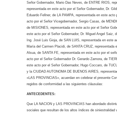
Señor Gobernador, Mario Das Neves, de ENTRE RIOS, repre
representada en este acto por el Señor Gobernador, Dr. Gil
Eduardo Fellner, de LA PAMPA, representada en este acto p
acto por el Señor Vicegobernador, Sergio Casas, de MENDOZ
de MISIONES, representada en este acto por el Señor Go
este acto por el Señor Gobernador, Dr. Miguel Angel Saiz,
Ing. José Luis Gioja, de SAN LUIS, representada en este ac
María del Carmen Placidi, de SANTA CRUZ, representada en 
Alsua, de SANTA FE, representada en este acto por el s
acto por el Señor Gobernador Dr. Gerardo Zamora, de 
este acto por el Señor Gobernador, Hugo Coccaro, de TUCU
y la CIUDAD AUTONOMA DE BUENOS AIRES, representada en
«LAS PROVINCIAS», acuerdan en celebrar el presente Conven
regidos de conformidad a las siguientes cláusulas:
ANTECEDENTES:
Que LA NACION y LAS PROVINCIAS han abordado distintas a
sociales que resultan de los altos índices de siniestralidad 