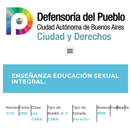
ENSEÑANZA EDUCACIÓN SEXUAL
INTEGRAL.
Numero:
Fecha:
Clase:
Tipo de
Tipo de
Anexos:
Fuero:
Fuente:
2110
2006
Ley
Boletín:
B.O.
Entrada:
8998
CABA
CABA
Derecho