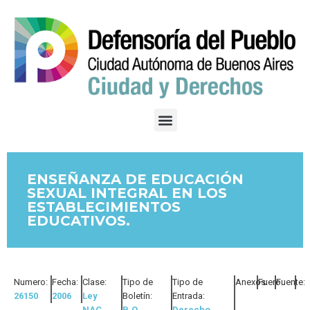
ENSEÑANZA DE EDUCACIÓN
SEXUAL INTEGRAL EN LOS
ESTABLECIMIENTOS
EDUCATIVOS.
Numero:
Fecha:
Clase:
Tipo de
Tipo de
Anexos:
Fuero:
Fuente:
26150
2006
Ley
Boletín:
Entrada:
NAC
B.O.
Derecho