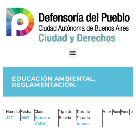
EDUCACIÓN AMBIENTAL.
REGLAMENTACIÓN.
Numero:
Fecha:
Clase:
Tipo de
Tipo de
Anexos:
Fuero:
Fuente:
887
2007
Decreto
Boletín:
Entrada:
CABA
Anexo