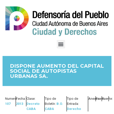
DISPONE AUMENTO DEL CAPITAL
SOCIAL DE AUTOPISTAS
URBANAS SA.
Numero:
Fecha:
Clase:
Tipo de
Tipo de
Anexos:
Fuero:
Fuente:
107
2013
Decreto
Boletín:
B.O.
Entrada:
CABA
CABA
Derecho