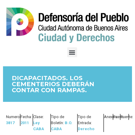
DICAPACITADOS. LOS
CEMENTERIOS DEBERÁN
CONTAR CON RAMPAS.
Numero:
Fecha:
Clase:
Tipo de
Tipo de
Anexos:
Fuero:
Fuente:
3817
2011
Ley
Boletín:
B.O.
Entrada:
CABA
CABA
Derecho