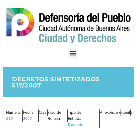
DECRETOS SINTETIZADOS
517/2007
Numero:
Fecha:
Clase:
Tipo de
Tipo de
Anexos:
Fuero:
Fuente:
517
2007
Boletín:
Entrada:
Decreto