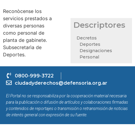
Reconòcense los
servicios prestados a
Descriptores
diversas personas
como personal de
Decretos
planta de gabinete.
Deportes
Subsecretarìa de
Designaciones
Deportes.
Personal
0800-999-3722
ciudadyderechos@defensoria.org.ar
El Portal no se responsabiliza por la cooperación material necesaria
para la publicación o difusión de artículos y colaboraciones firmadas
y contenidos de reportajes o transmisión o retransmisión de noticias
de interés general con expresión de su fuente.