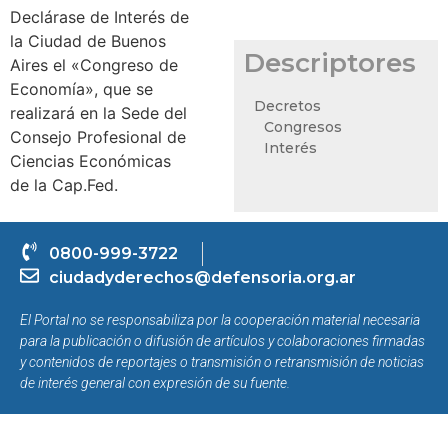
Declárase de Interés de
la Ciudad de Buenos
Descriptores
Aires el «Congreso de
Economía», que se
Decretos
realizará en la Sede del
Congresos
Consejo Profesional de
Interés
Ciencias Económicas
de la Cap.Fed.
0800-999-3722
ciudadyderechos@defensoria.org.ar
El Portal no se responsabiliza por la cooperación material necesaria
para la publicación o difusión de artículos y colaboraciones firmadas
y contenidos de reportajes o transmisión o retransmisión de noticias
de interés general con expresión de su fuente.