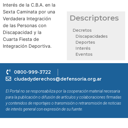
Interés de la C.B.A. en la
Sexta Caminata por una
Descriptores
Verdadera Integración
de las Personas con
Decretos
Discapacidad y la
Discapacidades
Cuarta Fiesta de
Deportes
Integración Deportiva.
Interés
Eventos
0800-999-3722
ciudadyderechos@defensoria.org.ar
El Portal no se responsabiliza por la cooperación material necesaria
para la publicación o difusión de artículos y colaboraciones firmadas
y contenidos de reportajes o transmisión o retransmisión de noticias
de interés general con expresión de su fuente.