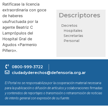
Ratifícase la licencia
extraordinaria con goce
Descriptores
de haberes
usufructuada por la
Decretos
agente Beatriz C
Hospitales
Lamprópulos del
Secretarías
Hospital Gral de
Personal
Agudos «Parmenio
Piñero».
0800-999-3722
ciudadyderechos@defensoria.org.ar
El Portal no se responsabiliza por la cooperación material necesaria
para la publicación o difusión de artículos y colaboraciones firmadas
y contenidos de reportajes o transmisión o retransmisión de noticias
de interés general con expresión de su fuente.