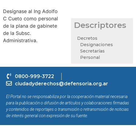
Desígnase al Ing Adolfo
C Cueto como personal
Descriptores
de la plana de gabinete
de la Subsc.
Decretos
Administrativa.
Designaciones
Secretarías
Personal
0800-999-3722
ciudadyderechos@defensoria.org.ar
El Portal no se responsabiliza por la cooperación material necesaria
para la publicación o difusión de artículos y colaboraciones firmadas
y contenidos de reportajes o transmisión o retransmisión de noticias
de interés general con expresión de su fuente.