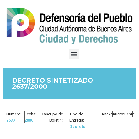
DECRETO SINTETIZADO
2637/2000
Numero:
Fecha:
Clase:
Tipo de
Tipo de
Anexos:
Fuero:
Fuente:
2637
2000
Boletín:
Entrada:
Decreto