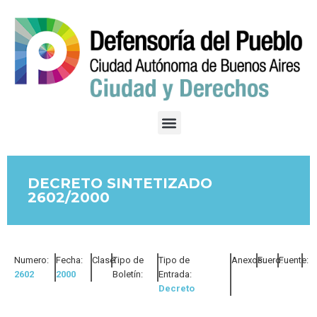
DECRETO SINTETIZADO
2602/2000
Numero:
Fecha:
Clase:
Tipo de
Tipo de
Anexos:
Fuero:
Fuente:
2602
2000
Boletín:
Entrada:
Decreto