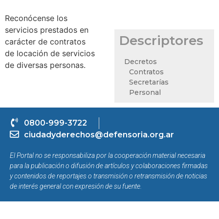
Reconócense los
servicios prestados en
Descriptores
carácter de contratos
de locación de servicios
Decretos
de diversas personas.
Contratos
Secretarías
Personal
0800-999-3722
ciudadyderechos@defensoria.org.ar
El Portal no se responsabiliza por la cooperación material necesaria
para la publicación o difusión de artículos y colaboraciones firmadas
y contenidos de reportajes o transmisión o retransmisión de noticias
de interés general con expresión de su fuente.