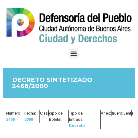
DECRETO SINTETIZADO
2468/2000
Numero:
Fecha:
Clase:
Tipo de
Tipo de
Anexos:
Fuero:
Fuente:
2468
2000
Boletín:
Entrada:
Decreto