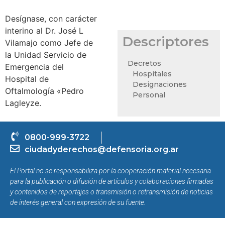
Desígnase, con carácter
interino al Dr. José L
Descriptores
Vilamajo como Jefe de
la Unidad Servicio de
Decretos
Emergencia del
Hospitales
Hospital de
Designaciones
Oftalmología «Pedro
Personal
Lagleyze.
0800-999-3722
ciudadyderechos@defensoria.org.ar
El Portal no se responsabiliza por la cooperación material necesaria
para la publicación o difusión de artículos y colaboraciones firmadas
y contenidos de reportajes o transmisión o retransmisión de noticias
de interés general con expresión de su fuente.