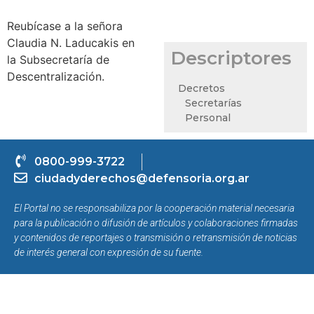
Reubícase a la señora
Claudia N. Laducakis en
Descriptores
la Subsecretaría de
Descentralización.
Decretos
Secretarías
Personal
0800-999-3722
ciudadyderechos@defensoria.org.ar
El Portal no se responsabiliza por la cooperación material necesaria
para la publicación o difusión de artículos y colaboraciones firmadas
y contenidos de reportajes o transmisión o retransmisión de noticias
de interés general con expresión de su fuente.