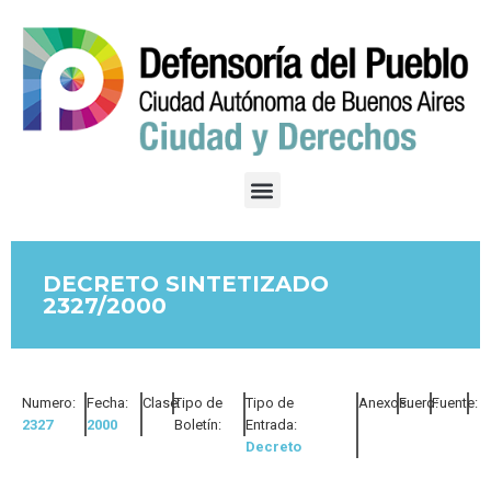
DECRETO SINTETIZADO
2327/2000
Numero:
Fecha:
Clase:
Tipo de
Tipo de
Anexos:
Fuero:
Fuente:
2327
2000
Boletín:
Entrada:
Decreto