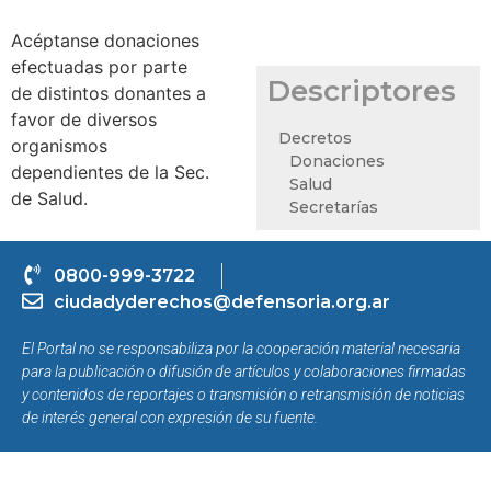
Acéptanse donaciones
efectuadas por parte
Descriptores
de distintos donantes a
favor de diversos
Decretos
organismos
Donaciones
dependientes de la Sec.
Salud
de Salud.
Secretarías
0800-999-3722
ciudadyderechos@defensoria.org.ar
El Portal no se responsabiliza por la cooperación material necesaria
para la publicación o difusión de artículos y colaboraciones firmadas
y contenidos de reportajes o transmisión o retransmisión de noticias
de interés general con expresión de su fuente.