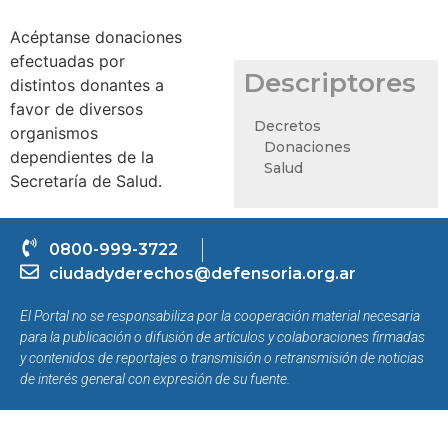
Acéptanse donaciones
efectuadas por
Descriptores
distintos donantes a
favor de diversos
Decretos
organismos
Donaciones
dependientes de la
Salud
Secretaría de Salud.
0800-999-3722
ciudadyderechos@defensoria.org.ar
El Portal no se responsabiliza por la cooperación material necesaria
para la publicación o difusión de artículos y colaboraciones firmadas
y contenidos de reportajes o transmisión o retransmisión de noticias
de interés general con expresión de su fuente.