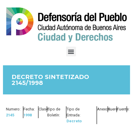
DECRETO SINTETIZADO
2145/1998
Numero:
Fecha:
Clase:
Tipo de
Tipo de
Anexos:
Fuero:
Fuente:
2145
1998
Boletín:
Entrada:
Decreto