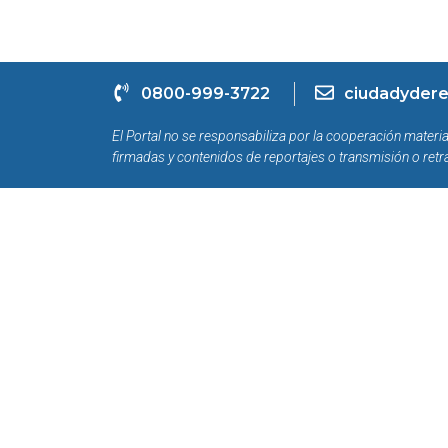
0800-999-3722
ciudadydere
El Portal no se responsabiliza por la cooperación materia
firmadas y contenidos de reportajes o transmisión o retr