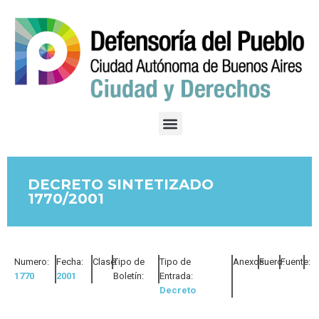
DECRETO SINTETIZADO
1770/2001
Numero:
Fecha:
Clase:
Tipo de
Tipo de
Anexos:
Fuero:
Fuente:
1770
2001
Boletín:
Entrada:
Decreto