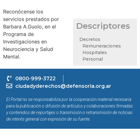
Reconócense los
servicios prestados por
Descriptores
Barbara A.Guolo, en el
Programa de
Decretos
Investigaciones en
Remuneraciones
Neurociencia y Salud
Hospitales
Mental.
Personal
0800-999-3722
ciudadyderechos@defensoria.org.ar
El Portal no se responsabiliza por la cooperación material necesaria
para la publicación o difusión de artículos y colaboraciones firmadas
y contenidos de reportajes o transmisión o retransmisión de noticias
de interés general con expresión de su fuente.